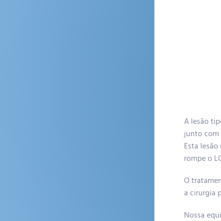
A lesão ti
junto com 
Esta lesão
rompe o LC
O tratamen
a cirurgia
Nossa equi