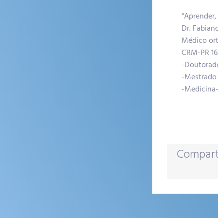
“Aprender,
Dr. Fabian
Médico or
CRM-PR 16.
-Doutorad
-Mestrado
-Medicina
Compart