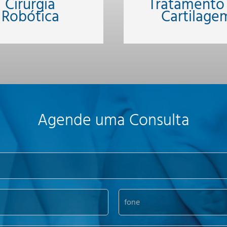
Cirurgia
Tratamento
Robótica
Cartilage
Agende uma Consulta
f
o
n
e