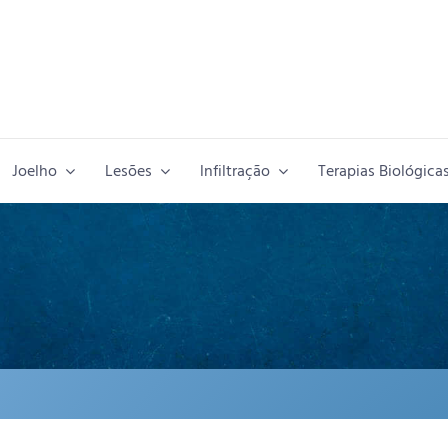
Joelho
Lesões
lnfiltração
Terapias Biológica