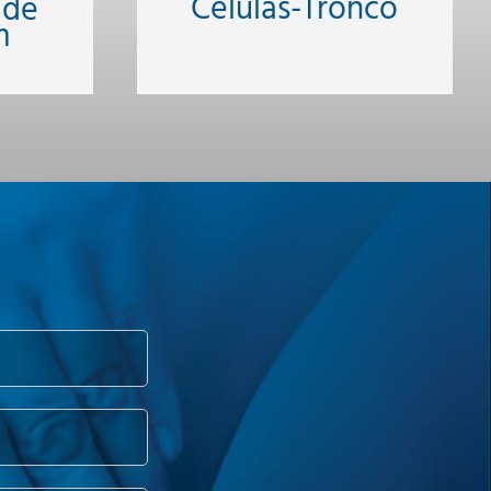
Células-Tronco
 de
m