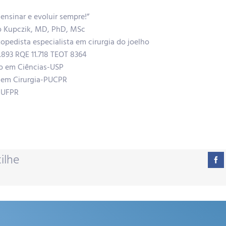
 ensinar e evoluir sempre!”
o Kupczik, MD, PhD, MSc
topedista especialista em cirurgia do joelho
893 RQE 11.718 TEOT 8364
o em Ciências-USP
 em Cirurgia-PUCPR
-UFPR
ilhe