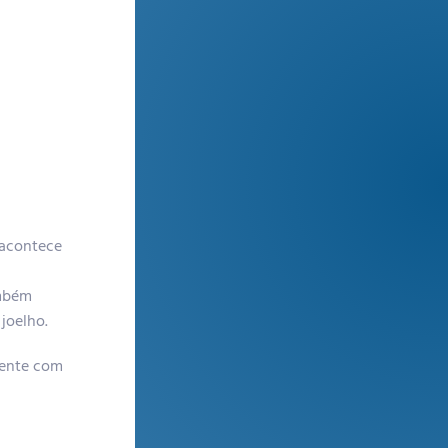
 acontece
ambém
 joelho.
mente com