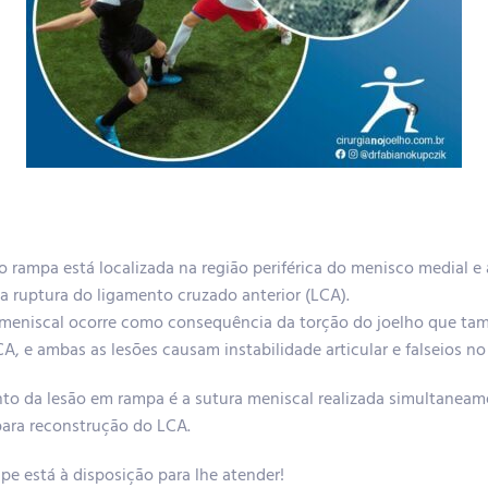
po rampa está localizada na região periférica do menisco medial e
a ruptura do ligamento cruzado anterior (LCA).
 meniscal ocorre como consequência da torção do joelho que t
A, e ambas as lesões causam instabilidade articular e falseios no
to da lesão em rampa é a sutura meniscal realizada simultanea
 para reconstrução do LCA.
pe está à disposição para lhe atender!