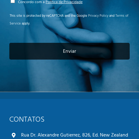
m
P
Concordo com a
Política de Privacidade
*
o
l
This site is protected by reCAPTCHA and the Google
Privacy Policy
and
Terms of
í
Service
apply.
t
i
c
a
d
Enviar
e
p
r
i
v
a
c
i
d
a
CONTATOS
d
e
*
Rua Dr. Alexandre Gutierrez, 826, Ed. New Zealand