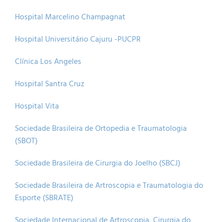
Joelho
Hospital Marcelino Champagnat
Lesões
Hospital Universitário Cajuru -PUCPR
Clínica Los Angeles
lnfiltração
Hospital Santra Cruz
Terapias Biológicas
Hospital Vita
Sociedade Brasileira de Ortopedia e Traumatologia
Cirurgia Robótica
(SBOT)
Sociedade Brasileira de Cirurgia do Joelho (SBCJ)
Células-Tronco
Sociedade Brasileira de Artroscopia e Traumatologia do
Esporte (SBRATE)
Sociedade Internacional de Artroscopia, Cirurgia do