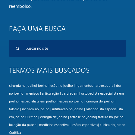
reembolso
.
FAÇA UMA BUSCA
Buscar
resultados
para:
TERMOS MAIS BUSCADOS
cirurgia no joelho| joelho| lesão no joelho | ligamentos | artroscopia | dor
no joelho | menisco | articulação | cartilagem | ortopedista especialista em
joelho | especialista em joelho | lesões no joelho | cirurgia do joelho |
falseio | inchaço no joelho | infiltração no joelho | ortopedista especialista
em joelho Curitiba | cirurgia de joelho | artrose no joelho| fratura no joelho |
luxação da patela | medicina esportiva | lesões esportivas| clínica do joelho
Curitiba