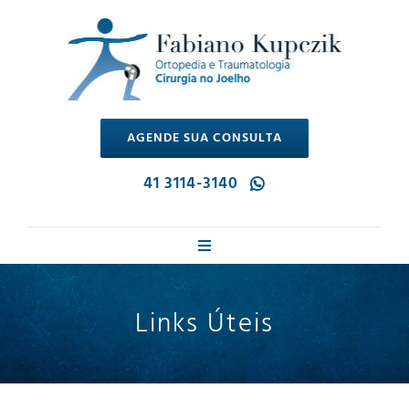
Ir
para
o
conteúdo
AGENDE SUA CONSULTA
41 3114-3140
Toggle
Navigation
Dr. Fabiano
Links Úteis
Cirurgia no Joelho