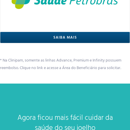
SAIBA MAIS
* Na Clinipam, s
omente as linhas Advance, Premium e Infinity possuem
reembolso. Clique no link e acesse a Área do Beneficiário para solicitar.
Agora ficou mais fácil cuidar da
saúde do seu joelho