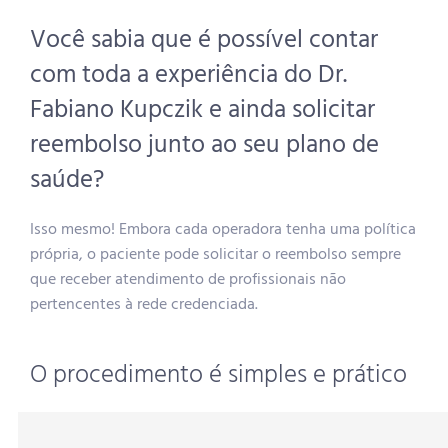
Joelho
Você sabia que é possível contar
com toda a experiência do Dr.
Lesões
Fabiano Kupczik e ainda solicitar
lnfiltração
reembolso junto ao seu plano de
saúde?
Terapias Biológicas
Isso mesmo! Embora cada operadora tenha uma política
própria, o paciente pode solicitar o reembolso sempre
Cirurgia Robótica
que receber atendimento de profissionais não
pertencentes à rede credenciada.
Células-Tronco
O procedimento é simples e prático