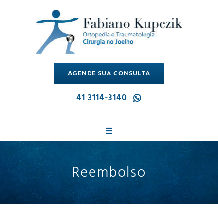
Ir
para
o
conteúdo
AGENDE SUA CONSULTA
41 3114-3140
Toggle
Navigation
Dr. Fabiano
Reembolso
Cirurgia no Joelho