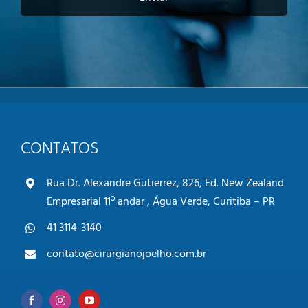
e
p
r
i
v
a
c
i
d
a
CONTATOS
d
e
*
Rua Dr. Alexandre Gutierrez, 826, Ed. New Zealand
Empresarial 11º andar , Água Verde, Curitiba – PR
41 3114-3140
contato@cirurgianojoelho.com.br