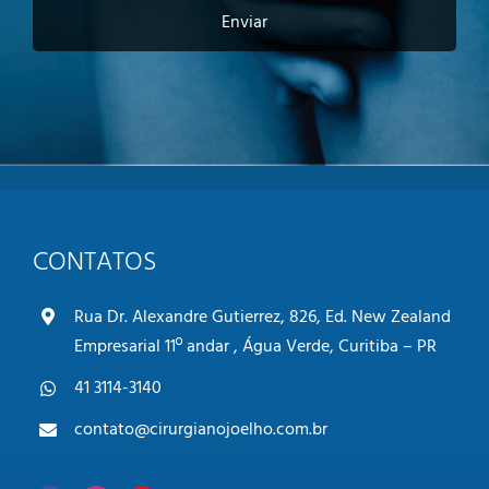
d
Enviar
e
p
r
i
v
a
c
i
d
a
CONTATOS
d
e
*
Rua Dr. Alexandre Gutierrez, 826, Ed. New Zealand
Empresarial 11º andar , Água Verde, Curitiba – PR
41 3114-3140
contato@cirurgianojoelho.com.br