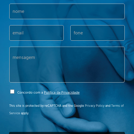
N
o
m
e
E
f
*
-
o
m
n
a
e
M
i
*
e
l
n
*
s
a
g
e
m
P
Concordo com a
Política de Privacidade
*
o
l
This site is protected by reCAPTCHA and the Google
Privacy Policy
and
Terms of
í
Service
apply.
t
i
c
a