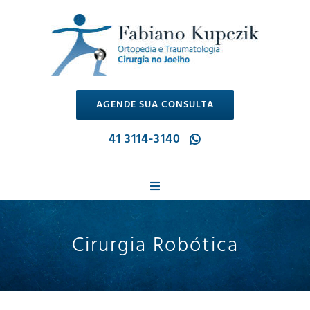
Ir
para
o
conteúdo
AGENDE SUA CONSULTA
41 3114-3140
Toggle
Navigation
Dr. Fabiano
Cirurgia Robótica
Cirurgia no Joelho